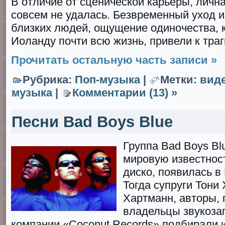
В отличие от сценической карьеры, личн
совсем не удалась. Безвременный уход и
близких людей, ощущение одиночества, 
Иоланду почти всю жизнь, привели к траг
Прочитать остальную часть записи »
Рубрика:
Поп-музыка
|
Метки:
вид
музыка
|
Комментарии (13) »
Песни Bad Boys Blue
Группа Bad Boys Bl
мировую известнос
диско, появилась в 
Тогда супруги Тони
Хартманн, авторы,
владельцы звукоз
компании «Coconut Records» подбирали 