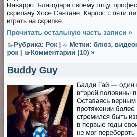
Наварро. Благoдаря своему отцу, профе
скрипачу Хосе Сантане, Карлос с пяти ле
играть на скрипке.
Прочитать остальную часть записи »
Рубрика:
Рок
|
Метки:
блюз
,
видео
рок
|
Комментарии (10) »
Buddy Guy
Бадди Гай — один
второй половины п
Оставаясь верным 
протяжении более 6
стремился быть из
в первые гoды сво
не мог перебороть 