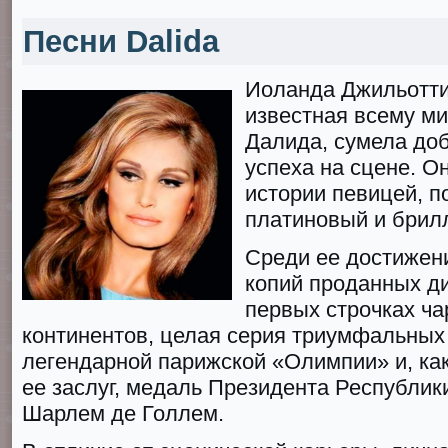
Песни Dalida
Иоланда Джильотти
известная всему м
Далида, сумела до
успеха на сцене. О
истории певицей, 
платиновый и брил
Среди ее достижен
копий проданных ди
первых строчках ча
континентов, целая серия триумфальных
легендарной парижской «Олимпии» и, ка
ее заслуг, медаль Президента Республик
Шарлем де Голлем.