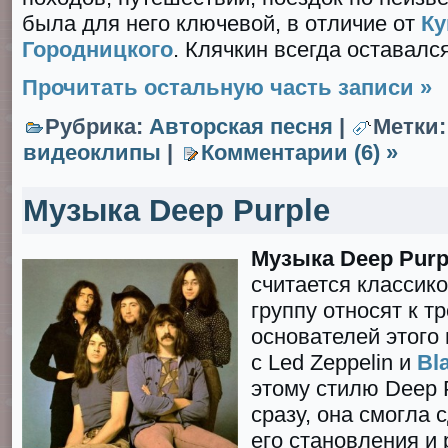
была для него ключевой, в отличие от
Ку
Городницкого
. Клячкин всегда оставалс
Прочитать остальную часть записи »
Рубрика:
Авторская песня
|
Метки
видеоклипы
|
Комментарии (6) »
Музыка Deep Purple
Музыка Deep Purp
считается классико
группу относят к тр
основателей этого
с Led Zeppelin и
Bl
этому стилю Deep 
сразу, она смогла 
его становления и 