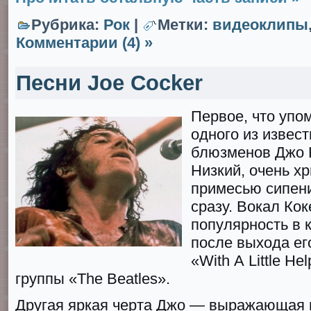
Рубрика:
Рок
|
Метки:
видеоклипы
Комментарии (4) »
Песни Joe Cocker
Первое, что уп
одного из извес
блюзменов Джо К
Низкий, очень х
примесью сипен
сразу. Вокал Ко
популярность в к
после выхода ег
«With А Littlе Не
группы «The Beatles».
Другая яркая черта Джо — выражающая 