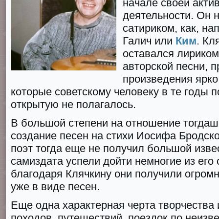
начале своей акти
деятельности. Он 
сатириком, как, на
Галич или
Ким
. Кл
оставался лирико
авторской песни, п
произведения ярко
которые советскому человеку в те годы п
открытую не полагалось.
В большой степени на отношение тогдаш
создание песен на стихи Иосифа Бродск
поэт тогда еще не получил большой изве
самиздата успели дойти немногие из его
благодаря Клячкину они получили огромн
уже в виде песен.
Еще одна характерная черта творчества 
походов, путешествий, поездок по неиз