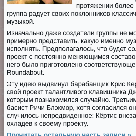
протяжении более 
группа радует своих поклонников класси
музыкой.
Изначально даже создатели группы не мо
примерно представить, какую именно муз
исполнять. Предполагалось, что будет с
проект с постоянно меняющимся составо
него было приготовлено соответствующе
Roundabout.
Эту идею выдвинул барабанщик Крис Кёр
свой проект талантливого клавишника Дж
которым познакомился случайно. Третьим
басист Ричи Блэкмор, хотя согласился он
случилось непредвиденное: Кёртис внеза
охладев к своему проекту.
Прочитать остальную часть записи »