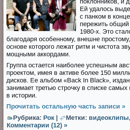
поклонников, и 
Ей удалось выде
с панком в конце
пережить общий 
1980-х. Это ста
благодаря особенному, внешне простому,
основе которого лежат ритм и чистота зв
мощными аккордами.
Группа остается наиболее успешным ав
проектом, имея в активе более 150 милл
дисков. Ее альбом «Васk In Вlасk», издан
занимает третью строчку в списке самых
в истории.
Прочитать остальную часть записи »
Рубрика:
Рок
|
Метки:
видеоклипы
Комментарии (12) »