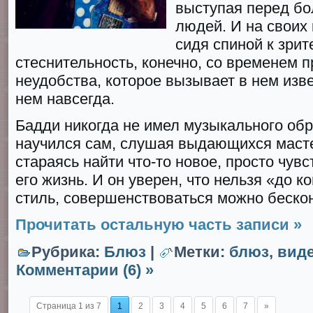
выступая перед б
людей. И на своих 
сидя спиной к зрит
стеснительность, конечно, со временем п
неудобства, которое вызывает в нем изве
нем навсегда.
Бадди никогда не имел музыкального обр
научился сам, слушая выдающихся масте
стараясь найти что-то новое, просто чувс
его жизнь. И он уверен, что нельзя «до к
стиль, совершенствоваться можно беско
Прочитать остальную часть записи »
Рубрика:
Блюз
|
Метки:
блюз
,
вид
Комментарии (6) »
Страница 1 из 7
1
2
3
4
5
6
7
»