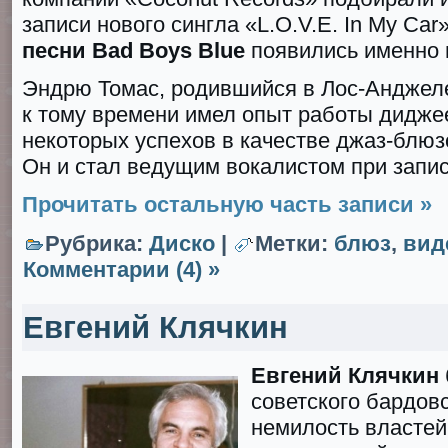
записи нового сингла «L.O.V.E. In My Ca
песни Bad Boys Blue
появились именно 
Эндрю Томас, родившийся в Лос-Анджеле
к тому времени имел опыт работы дидже
некоторых успехов в качестве джаз-блюз
Он и стал ведущим вокалистом при запис
Прочитать остальную часть записи »
Рубрика:
Диско
|
Метки:
блюз
,
вид
Комментарии (4) »
Евгений Клячкин
Евгений Клячкин
советского бардов
немилость властей