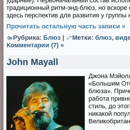
ударные). Первоначальный состав испол
традиционный ритм-энд-блюз, но вскоре 
здесь перспектив для развития у группы н
Прочитать остальную часть записи »
Рубрика:
Блюз
|
Метки:
блюз
,
вид
Комментарии (7) »
John Mayall
Джона Мэйолл
«Большим От
блюза». Прич
работа привно
стиль, до это
никакой попу
Великобритан