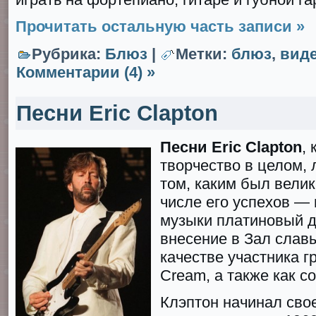
Прочитать остальную часть записи »
Рубрика:
Блюз
|
Метки:
блюз
,
вид
Комментарии (4) »
Песни Eric Clapton
Песни Eric Clapton
, 
творчество в целом, 
том, каким был велик
числе его успехов —
музыки платиновый д
внесение в Зал славы
качестве участника гр
Cream, а также как с
Клэптон начинал сво