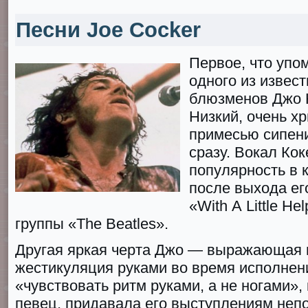
Песни Joe Cocker
Первое, что уп
одного из извес
блюзменов Джо К
Низкий, очень х
примесью сипен
сразу. Вокал Ко
популярность в к
после выхода ег
«With А Littlе Не
группы «The Beatles».
Другая яркая черта Джо — выражающая 
жестикуляция руками во время исполнен
«чувствовать ритм руками, а не ногами»,
певец, придавала его выступлениям не