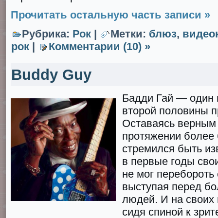
Прочитать остальную часть записи »
Рубрика:
Рок
|
Метки:
блюз
,
видео
рок
|
Комментарии (10) »
Buddy Guy
Бадди Гай — один
второй половины п
Оставаясь верным 
протяжении более 6
стремился быть из
в первые гoды сво
не мог перебороть 
выступая перед б
людей. И на своих 
сидя спиной к зрит