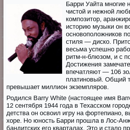
Барри Уайта многие 
чистой и нежной люб
композитор, аранжир
историю музыки он в
основоположников п
стиля — диско. Прит
весьма успешно работ
ритм-н-блюзом, и с п
Достижения замечате
впечатляют — 106 зо
платиновый. Общий т
превышает миллион экземпляров.
Родился Bаrry Whitе (настоящее имя Barr
12 сентября 1944 года в Техасском город
детства он освоил игру на фортепиано, 
хоре. Но юность Барри прошла в Лос-Ан
бандитских его кварталах. Это и стало пр