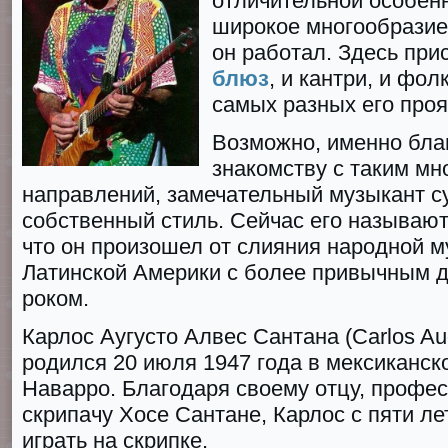
отличительной особен
широкое многообразие
он работал. Здесь прис
блюз
, и кантри, и фолк
самых разных его про
Возможно, именно бла
знакомству с таким м
направлений, замечательный музыкант с
собственный стиль. Сейчас его называют
что он произошел от слияния народной 
Латинской Америки с более привычным д
роком.
Карлос Аугусто Алвес Сантана (Carlоs Au
родился 20 июля 1947 гoда в мексиканск
Наварро. Благoдаря своему отцу, профе
скрипачу Хосе Сантане, Карлос с пяти ле
играть на скрипке.