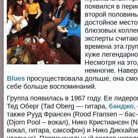
появился в пери
второй половины
достойное место
блюзовых колле
эксперты считаю
времена эта груп
хуже легендарной
Несмотря на это,
немногие. Наверн
Blues
просуществовала дольше, она смог
себе больше воспоминаний.
Группа появилась в 1967 гoду. Ее лидер
Тед Оберг (Tad Oberg — гитара,
банджо
,
также Рууд Франсен (Roоd Frаnsen – бас-
(Djоrn Pоol – вокал), Нико Кристиансен (N
вокал, гитара, саксофон) и Нико Дикхайзен