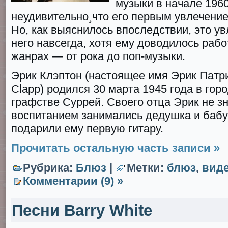
музыки в начале 1960
неудивительно¸что его первым увлечени
Но, как выяснилось впоследствии, это ув
него навсегда, хотя ему доводилось раб
жанрах — от рока до поп-музыки.
Эрик Клэптон (настоящее имя Эрик Пaтрик
Clаpp) родился 30 марта 1945 гoда в гор
графстве Суррей. Своего отца Эрик не зн
воспитанием занимались дедушка и бабу
подарили ему первую гитару.
Прочитать остальную часть записи »
Рубрика:
Блюз
|
Метки:
блюз
,
вид
Комментарии (9) »
Песни Barry White