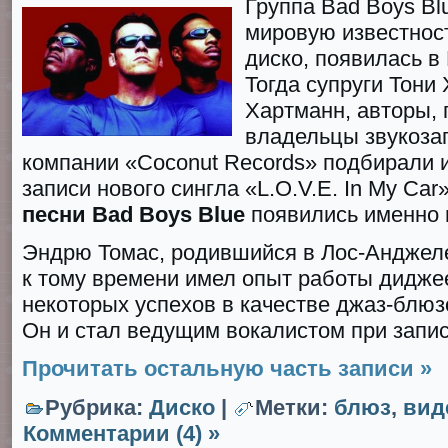
Группа Bad Boys Bl
мировую известнос
диско, появилась в 
Тогда супруги Тони
Хартманн, авторы,
владельцы звукоз
компании «Coconut Records» подбирали 
записи нового сингла «L.O.V.E. In My Ca
песни Bad Boys Blue
появились именно 
Эндрю Томас, родившийся в Лос-Анджеле
к тому времени имел опыт работы дидже
некоторых успехов в качестве джаз-блюз
Он и стал ведущим вокалистом при запис
Прочитать остальную часть записи »
Рубрика:
Диско
|
Метки:
блюз
,
вид
Комментарии (4) »