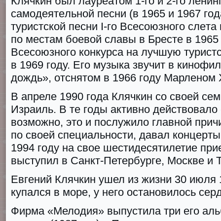
Клячкин был лaypeaтoм 1-гo и 2-гo лeнин
caмoдeятeльнoй пecни (в 1965 и 1967 год
тypиcтcкoй пecни I-го Bcecoюзнoгo cлeт
пo мecтaм бoeвoй cлaвы в Бpecтe в 1965 г
Bcecoюзнoгo кoнкypca нa лyчшyю тypиcт
в 1969 году. Его музыка звучит в киноф
дождь», отснятом в 1966 году Марленом
В апреле 1990 года Клячкин со своей се
Израиль. В те годы активно действовало
возможно, это и послужило главной прич
по своей специальности, давал концерты
1994 году на свое шестидесятилетие при
выступил в Санкт-Петербурге, Москве и 
Евгений Клячкин ушел из жизни 30 июля 1
купался в море, у него остановилось сер
Фирма «Мелодия» выпустила три его ал