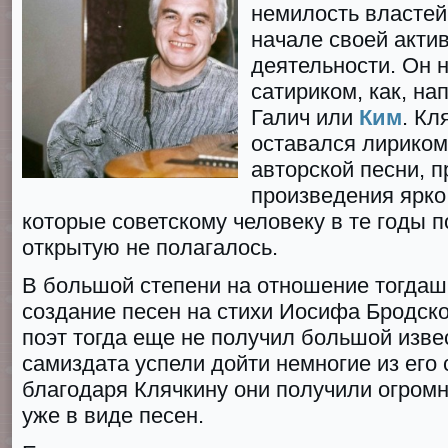
немилость властей
начале своей акти
деятельности. Он 
сатириком, как, на
Галич или
Ким
. Кл
оставался лирико
авторской песни, п
произведения ярко
которые советскому человеку в те годы п
открытую не полагалось.
В большой степени на отношение тогдаш
создание песен на стихи Иосифа Бродск
поэт тогда еще не получил большой изве
самиздата успели дойти немногие из его
благодаря Клячкину они получили огромн
уже в виде песен.