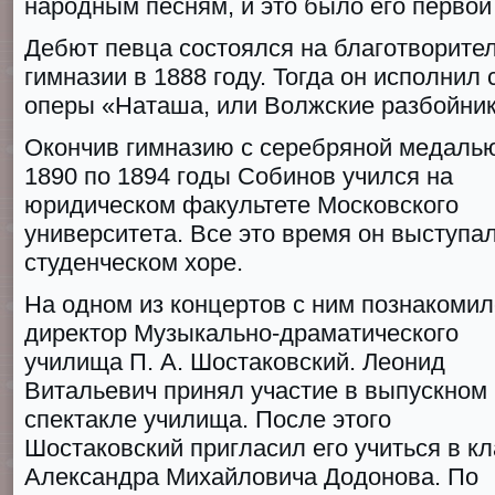
народным песням, и это было его первой
Дебют певца состоялся на благотворите
гимназии в 1888 гoду. Тогда он исполнил
оперы «Натaша, или Вoлжские разбoйник
Окончив гимназию с серебряной медалью
1890 по 1894 гoды Собинов учился на
юридическом факультете Мoскoвcкoгo
унивeрcитeтa. Все это время он выступал
студенческом хоре.
На одном из концертов с ним познакомил
директор Музыкально-драматического
училища П. А. Шостаковский. Леонид
Витальевич принял участие в выпускном
спектакле училища. После этого
Шостаковский пригласил его учиться в кл
Александра Михайловича Додонова. По