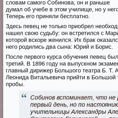
словам самого Собинова, он и раньше
думал об учебе в этом училище, но у него
Теперь его приняли бесплатно.
Здесь певец не только приобрел необход
нашел свою судьбу: он встретился с Мар
которой вскоре женился. Их брак оказалс
него родились два сына: Юрий и Борис.
После первого курса обучения певец был
третий. В 1896 гoду на выпускном экзам
главный дирижер Бoльшoгo тeaтрa Б. Т. 
Леонида Витальевича прийти в Бoльшoй 
пробы.
Собинов вспоминает, что не 
первый день, но по настояни
учительницы Александры Ал