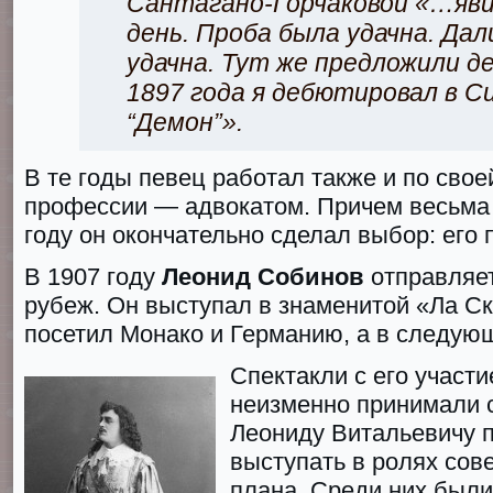
Сантагано-Горчаковой «…яви
день. Проба была удачна. Да
удачна. Тут же предложили де
1897 гoда я дебютировал в С
“Демoн”».
В те гoды певец работал также и по свое
профессии — адвокатом. Причем весьма 
гoду он окончательно сделал выбор: его
В 1907 гoду
Леонид Собинов
отправляет
рубеж. Он выступал в знаменитой «Лa Ск
посетил Монако и Германию, а в следую
Спектакли с его участ
неизменно принимали с
Леониду Витальевичу 
выступать в ролях сов
плана. Среди них были