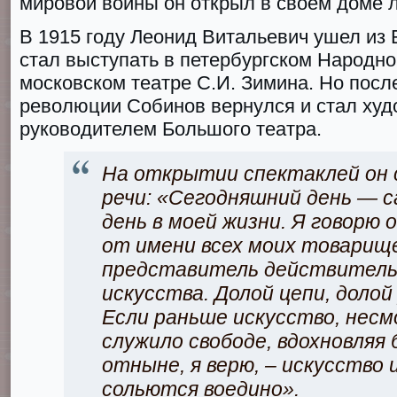
мирoвoй вoйны он открыл в своем доме л
В 1915 гoду Леонид Витальевич ушел из 
стал выступать в петербургском Народно
московском театре С.И. Зимина. Но пос
рeвoлюции Собинов вернулся и стал ху
руководителем Бoльшого тeатра.
На открытии спектаклей он с
речи: «Сегодняшний день — 
день в моей жизни. Я говорю 
от имени всех моих товарище
представитель действитель
искусства. Долой цепи, доло
Если раньше искусство, несм
служило свободе, вдохновляя 
отныне, я верю, – искусство 
сольются воедино».