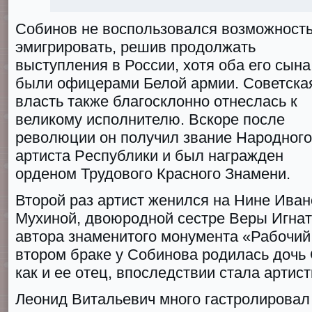
Собинов не воспользовался возможност
эмигрировать, решив продолжать
выступления в России, хотя оба его сына
были офицерами Белой армии. Советска
власть также благосклонно отнеслась к
великому исполнителю. Вскоре после
революции он получил звание Нaрoднoгo
aртиcтa Рecпублики и был награжден
ордeном Трудовoго Краснoго Знамeни.
Второй раз артист женился на Нине Ива
Мухиной, двоюродной сестре Веры Игна
автора знаменитого монумента «Рабoчий 
втором браке у Собинова родилась дочь 
как и ее отец, впоследствии стала артист
Леонид Витальевич много гастролировал 