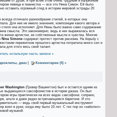
ившим от души, и при всем этом очень трудным и капризным
тером певица и пианистка — все это Нина Симон. Ей было
но оставить огромный след в истории мировой эстрады 20
 всегда отличало разнообразие стилей, в которых она
пала. Для нее не имело значения, композиции какого автора и
о стиля она исполняет. Для Нины было важно само содержание
бина смысла. Это закономерно, ведь в них выражалась вся
та жизни артистки, ее собственные мысли и чувства. Многие
 Nina Simone
содержат протест против расизма. На борьбу с
жестоким пережитком прошлого артистка потратила много сил и
ала для этого весь свой талант.
тать остальную часть записи »
деоклипы
,
джаз
|
Комментарии (4) »
ver Washington
(Гровер Вашингтон) был и остается одним из
ых выдающихся саксофонистов в истории джаза. Он был
тером игры практически на всех видах саксофона: сопрано,
оре, альте и даже редко встречающемся баритоне. И это
дивительно — ведь свой первый музыкальный инструмент
ер взял в руки, когда ему было 10 лет. С тех пор он «заболел»
зовой музыкой.