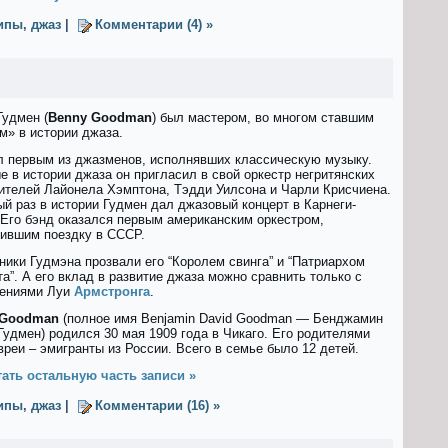
ипы
,
джаз
|
Комментарии (4) »
Гудмен (
Benny Goodman
) был мастером, во многом ставшим
м» в истории джаза.
л первым из джазменов, исполнявших классическую музыку.
е в истории джаза он пригласил в свой оркестр негритянских
ителей Лайонела Хэмптона, Тэдди Уилсона и Чарли Крисчиена.
ый раз в истории Гудмен дал джазовый концерт в Карнеги-
 Его бэнд оказался первым американским оркестром,
ившим поездку в СССР.
ники Гудмэна прозвали его “Королем свинга” и “Патриархом
та”. А его вклад в развитие джаза можно сравнить только с
ениями Луи
Армстронга
.
 Goodman
(полное имя Benjamin David Goodman — Бенджамин
Гудмен) родился 30 мая 1909 года в Чикаго. Его родителями
вреи – эмигранты из России. Всего в семье было 12 детей.
ать остальную часть записи »
ипы
,
джаз
|
Комментарии (16) »