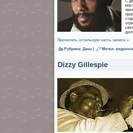
С д
мас
зве
про
стар
отри
све
дол
Прочитать остальную часть записи »
Рубрика:
Джаз
|
Метки:
видеокл
Dizzy Gillespie