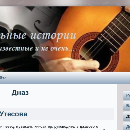
йте
Джаз
Р
Б
Утесова
Д
й певец, музыкант, киноактер, руководитель джазового
Д