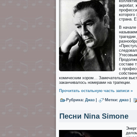
коллектив
акробат,
професси
которого 
страна. 
В начале
называем
трагeдии
разнообр
«Прeступл
следовал
Утесовым
Продолже
составе 
с профес
собствен
комическим хором… Замечательное высту
заканчивалось номерами на трапеции.
Прочитать остальную часть записи »
Рубрика:
Джаз
|
Метки:
джаз
|
Песни Nina Simone
Энерг
25
26
27
28
29
30
31
32
33
делом