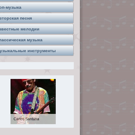
оп-музыка
вторская песня
звестные мелодии
лассическая музыка
узыкальные инструменты
Евгений Клячкин