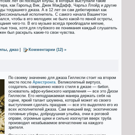
етских лет он посещал клубы, в которых выступали такие
тера, как Гарольд Вик, Джек МакДафф, Чарльз Ллойд и другие
зды тогдашнего джаза. А в 12 лет он сам дебютировал как
фессиональный исполнитель. С самого начала Вашингтон
ался, чтобы в его мелодиях не было какой-то явной остроты,
цания чего-то. В его музыке всегда преобладали мягкие,
тлые тона, хотя для глубокого ее понимания каждый слушатель
жен был раскрыть какие-то свои чувства.
ипы
,
джаз
|
Комментарии (12) »
По своему значению для джаза Гиллеспи стоит на втором
месте после
Армстронга
. Великолепный виртуоз,
создатель совершенно нового стиля в джазе — бибоп,
основатель афро-кубинского направления — все это Диззи
Гиллеспи. Его неподражаемая манера держать себя на
сцене, яркий талант шоумена, который может из своего
выступления сделать праздник — все это выделяло его из
всех исполнителей джаза. Сам внешний вид: экзотические
головные уборы, добродушная улыбка, очки в роговой
оправе, огромные щеки и сильно изогнутая вверх труба
производил незабываемое впечатление на каждого
зрителя.