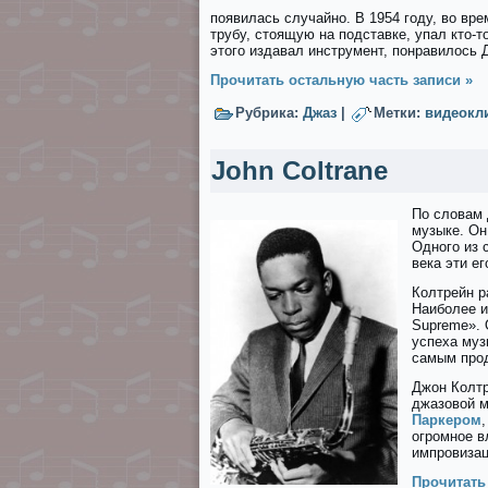
появилась случайно. В 1954 году, во вр
трубу, стоящую на подставке, упал кто-т
этого издавал инструмент, понравилось Д
Прочитать остальную часть записи »
Рубрика:
Джаз
|
Метки:
видеокл
John Coltrane
По словам 
музыке. Он
Одного из 
века эти е
Колтрейн р
Наиболее и
Suрrеmе». 
успеха муз
самым про
Джон Колтр
джазовой м
Паркером
огромное в
импровизац
Прочитать