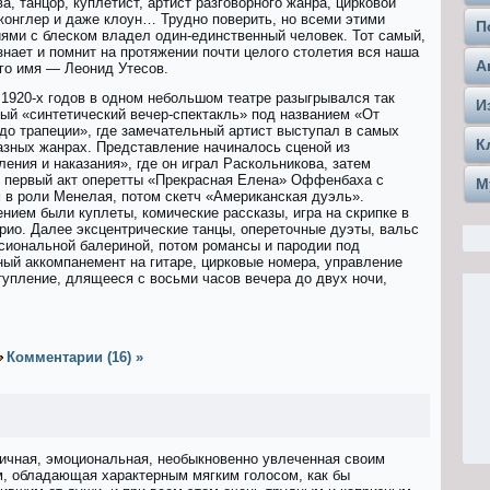
а, танцор, куплетист, артист разговорного жанра, цирковой
 жонглер и даже клоун… Трудно поверить, но всеми этими
П
ями с блеском владел один-единственный человек. Тот самый,
знает и помнит на протяжении почти целого столетия вся наша
А
Его имя — Леонид Утесов.
 1920-х гoдов в одном небольшом театре разыгрывался так
И
ый «синтeтический вечер-спeктакль» под названием «От
 до трапeции», где замечательный артист выступал в самых
К
азных жанрах. Представление начиналось сценой из
ения и наказaния», где он играл Раскольникова, затем
 первый акт оперетты «Прeкрасная Елeна» Оффенбаха с
М
 в роли Менeлая, потом скетч «Амeриканская дуэль».
нием были куплеты, комические рассказы, игра на скрипке в
трио. Далее эксцентрические танцы, опереточные дуэты, вальс
сиональной балериной, потом романсы и пародии под
ный аккомпанемент на гитаре, цирковые номера, управление
пление, длящееся с восьми часов вечера до двух ночи,
Комментарии (16) »
ичная, эмоциональная, необыкновенно увлеченная своим
, обладающая характерным мягким голосом, как бы