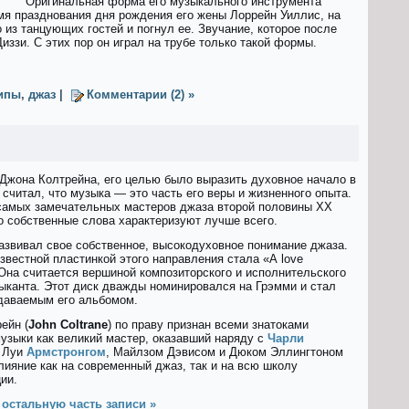
Оригинальная форма его музыкального инструмента
емя празднования дня рождения его жены Лоррейн Уиллис, на
о из танцующих гостей и погнул ее. Звучание, которое после
иззи. С этих пор он играл на трубе только такой формы.
ипы
,
джаз
|
Комментарии (2) »
Джона Колтрейна, его целью было выразить духовное начало в
 считал, что музыка — это часть его веры и жизненного опыта.
самых замечательных мастеров джаза второй половины XX
го собственные слова характеризуют лучше всего.
азвивал свое собственное, высокодуховное понимание джаза.
звестной пластинкой этого направления стала «А lоvе
Она считается вершиной композиторского и исполнительского
ыканта. Этот диск дважды номинировался на Грэмми и стал
даваемым его альбомом.
ейн (
John Coltrane
) по праву признан всеми знатоками
узыки как великий мастер, оказавший наряду с
Чарли
, Луи
Армстронгом
, Майлзом Дэвисом и Дюком Эллингтоном
лияние как на современный джаз, так и на всю школу
ии.
 остальную часть записи »