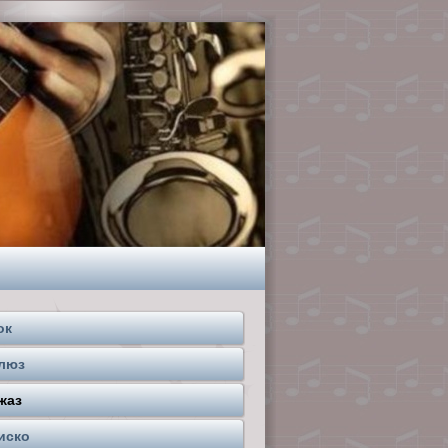
ок
люз
жаз
иско