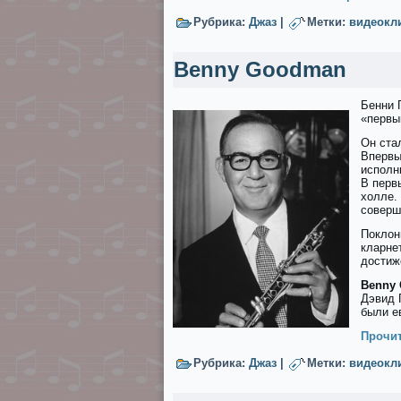
Рубрика:
Джаз
|
Метки:
видеокл
Benny Goodman
Бенни 
«первы
Он ста
Впервы
исполн
В перв
холле.
соверш
Поклон
кларне
достиж
Benny
Дэвид 
были е
Прочит
Рубрика:
Джаз
|
Метки:
видеокл