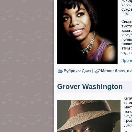
исход
харак
сужде
века.
Симон
высту
каког
и глу
полно
песни
этим 
отдав
Прочи
Рубрика:
Джаз
|
Метки:
блюз
,
ви
Grover Washington
Gro
сам
мас
тен
неу
Гров
джа