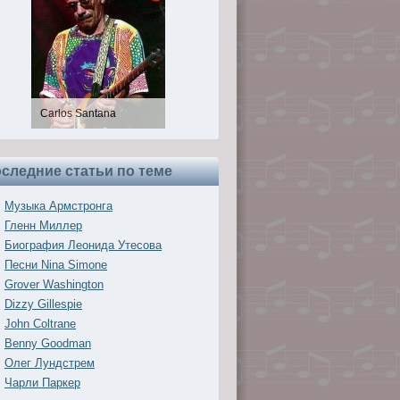
Евгений Клячкин
следние статьи по теме
Музыка Армстронга
Гленн Миллер
Биография Леонида Утесова
Песни Nina Simone
Grover Washington
Dizzy Gillespie
John Coltrane
Benny Goodman
Олег Лундстрем
Чарли Паркер