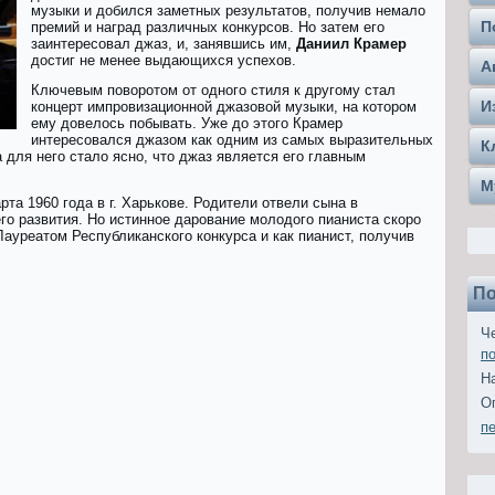
музыки и добился заметных результатов, получив немало
П
премий и наград различных конкурсов. Но затем его
заинтересовал джаз, и, занявшись им,
Даниил Крамер
достиг не менее выдающихся успехов.
А
Ключевым поворотом от одного стиля к другому стал
И
концерт импровизационной джазовой музыки, на котором
ему довелось побывать. Уже до этого Крамер
интересовался джазом как одним из самых выразительных
К
а для него стало ясно, что джаз является его главным
М
та 1960 года в г. Харькове. Родители отвели сына в
о развития. Но истинное дарование молодого пианиста скоро
 Лауреатом Республиканского конкурса и как пианист, получив
По
Ч
п
Н
О
п