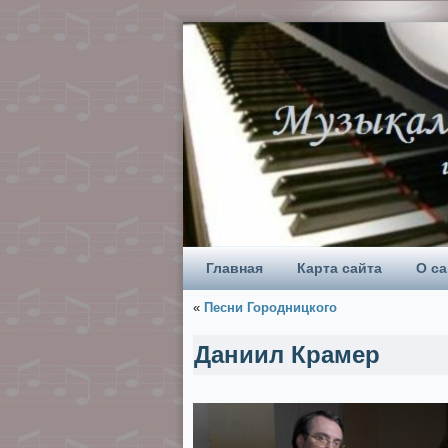
Главная
Карта сайта
О са
«
Песни Городницкого
Даниил Крамер