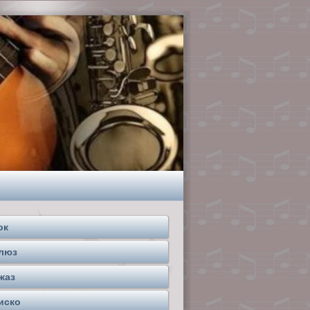
ок
люз
жаз
иско