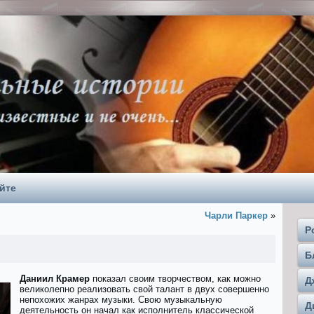
йте
Чарли Паркер
»
Р
Б
Даниил Крамер
показал своим творчеством, как можно
Д
великолепно реализовать свой талант в двух совершенно
непохожих жанрах музыки. Свою музыкальную
Д
деятельность он начал как исполнитель классической