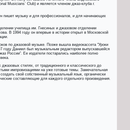
nаl Мusiсiаns` Сlub) и является членом джаз-клуба г.
 Он пишет музыку и для профессионалов, и для начинающих
делении училища им. Гнесиных и джазовом отделении
ва. В 1994 году он впервые в истории открыл в Московской
ации.
оков по джазовой музыке. Позже вышла видеокассета “Уроки
97 году Даниил был музыкальным редактором выпускавшейся
жаз России”. Ее издатели постарались наиболее полно
века.
х джазовых стилях, от традиционного и классического до
остыми импровизациями на уже готовые темы. Замечательная
 создать свой собственный музыкальный язык, органически
ические составляющие для каждого отдельного произведения.