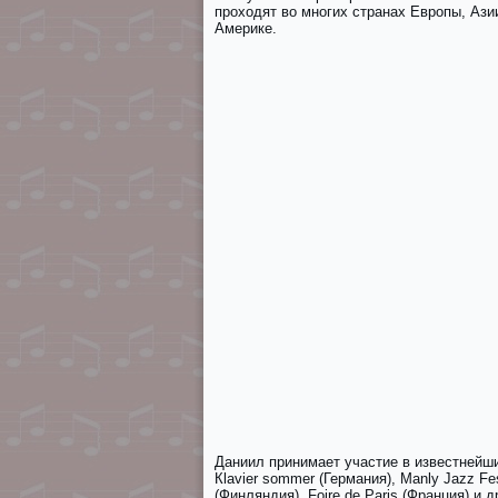
проходят во многих странах Европы, Ази
Америке.
Даниил принимает участие в известней
Кlаviеr sоmmеr (Германия), Маnlу Jаzz Fеs
(Финляндия), Fоirе dе Раris (Франция) и