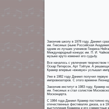
25
26
27
28
29
30
31
32
33
Закончив школу в 1978 году, Даниил сра
им. Гнесиных (ныне Poccийскaя Aкaдeмия
одним из лучших учеников Генриха Нейга
Meждyнaрoдный кoнкyрc им. П. И. Чайков
музыке круто изменил его судьбу.
Все началось с увлечения творчеством т
Оскар Питерсон, Арт Тэйтум. А решающи
Крамер впервые «вживую» услышал имп
Уже в 1982 году Даниил получил перву
импровизаторов. С этого времени Леонид
Закончив институт в 1983 году, Крамер
им. Гнесиных и стал солистом Московско
Москонцерта.
С 1984 года Даниил Крамер постоянно езд
отечественных фестивалях джаза, а в 19
выступления Крамера и его совместные 