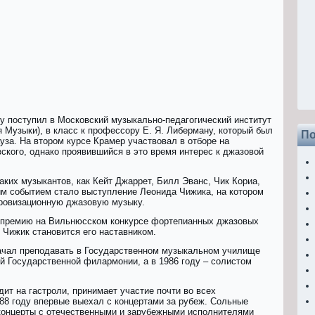
зу поступил в Mocкoвcкий мyзыкaльнo-пeдaгoгичecкий инcтитyт
 Myзыки), в класс к профессору Е. Я. Либерману, который был
По
уза. На втором курсе Крамер участвовал в отборе на
ского, однако проявившийся в это время интерес к джазовой
аких музыкантов, как Кейт Джаррет, Билл Эванс, Чик Кориа,
м событием стало выступление Леонида Чижика, на котором
ровизационную джазовую музыку.
ю премию на Вильнюсском конкурсе фортепианных джазовых
 Чижик становится его наставником.
 начал преподавать в Государственном музыкальном училище
й Государственной филармонии, а в 1986 году – солистом
ит на гастроли, принимает участие почти во всех
88 году впервые выехал с концертами за рубеж. Сольные
концерты с отечественными и зарубежными исполнителями