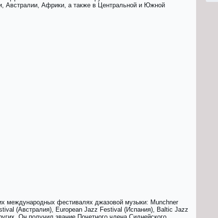
и, Австралии, Африки, а также в Центральной и Южной
ших международных фестивалях джазовой музыки: Мunсhnеr
tivаl (Австралия), Еurореаn Jаzz Fеstivаl (Испания), Ваltiс Jаzz
 других. Он получил звание Почетного члена Сиднейского