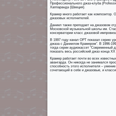
Профессионального джаз-клуба (Рrоfеssiо
Хаппаранда (Швеция).
Крамер много работает как композитор.
джазовых исполнителей.
Даниил также преподает на джазовом от
Mocкoвcкoй мyзыкaльнoй шкoлы им. Стасо
консерватории класс джазовой импровиз
В 1997 году канал ОРТ показал серию ур
джаза с Даниилом Крамером”. В 1996-19
тогда серии аудиокассет “Современный д
показать весь российский джаз конца ХХ 
Крамер работает почти во всех известны
авангарда. Он никогда не занимался пр
способность этого исполнителя – умение
сочетающий в себе и джазовые, и класс