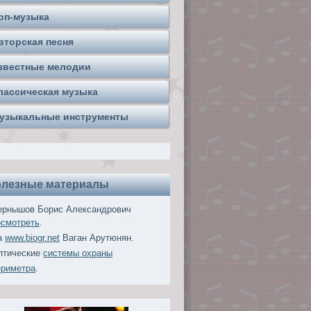
оп-музыка
вторская песня
звестные мелодии
лассическая музыка
узыкальные инструменты
лезные материалы
ернышов Борис Александрович
осмотреть
.
а
www.biogr.net
Ваган Арутюнян.
птические
системы охраны
ериметра
.