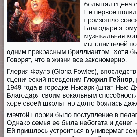
большая сцена с
Ее первое появл
произошло совсе
Благодаря этому
музыкальная коп
исполнителей п
одним прекрасным бриллиантом. Хотя бы
Говорят, что в жизни все закономерно.
Глория Фаулз (Glоriа Fоwlеs), впоследст
сценический псевдоним
Глория Гейнор
,
1949 года в городке Ньюарк (штат Нью Д
Благодаря своим вокальным способностя
хоре своей школы, но долго боялась даж
Мечтой Глории было поступление в педа
Однако семья ее была небогата и денег 
Ей пришлось устроиться в универмаг сек