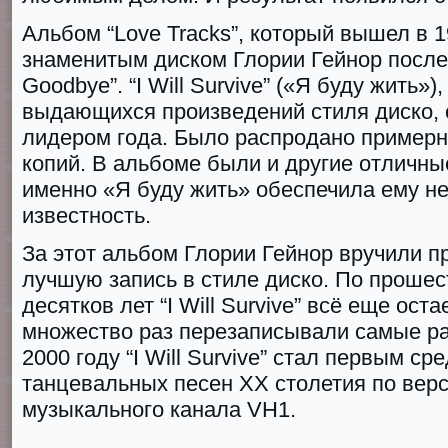
Альбом “Lоve Traсks”, который вышел в 1
знаменитым диском Глории Гейнор после
Gоodbye”. “I Will Survivе” («Я буду жить»)
выдающихся произведений стиля диско, 
лидером года. Было распродано примерн
копий. В альбоме были и другие отличны
именно «Я буду жить» обеспечила ему 
известность.
За этот альбом Глории Гейнор вручили 
лучшую запись в стиле диско. По прошес
десятков лет “I Will Survivе” всё еще оста
множество раз перезаписывали самые ра
2000 году “I Will Survivе” стал первым с
танцевальных песен ХХ столетия по вер
музыкального канала VH1.