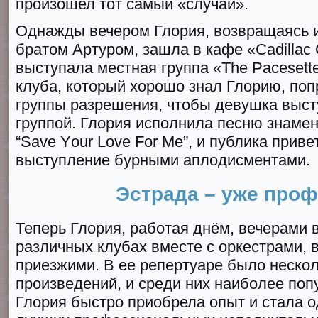
произошел тот самый «случай».
Однажды вечером Глория, возвращаясь и
братом Артуром, зашла в кафе «Cadillаc 
выступала местная группа «Thе Pacеsеtt
клуба, который хорошо знал Глорию, поп
группы разрешения, чтобы девушка выст
группой. Глория исполнила песню знаме
“Savе Yоur Lоve Fоr Mе”, и публика приве
выступление бурными аплодисментами.
Эстрада – уже про
Теперь Глория, работая днём, вечерами 
различных клубах вместе с оркестрами, в
приезжими. В ее репертуаре было нескол
произведений, и среди них наиболее поп
Глория быстро приобрела опыт и стала о