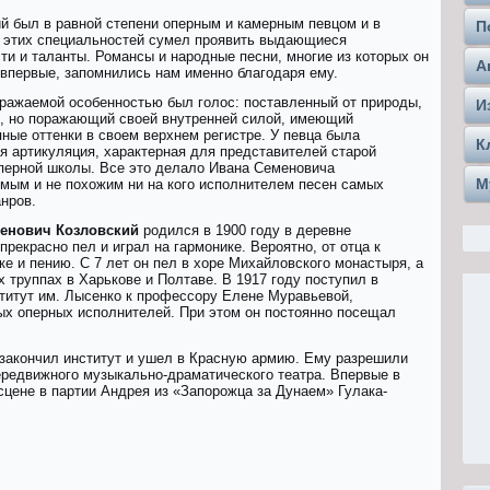
й был в равной степени оперным и камерным певцом и в
П
з этих специальностей сумел проявить выдающиеся
ти и таланты. Романсы и народные песни, многие из которых он
А
впервые, запомнились нам именно благодаря ему.
ражаемой особенностью был голос: поставленный от природы,
И
, но поражающий своей внутренней силой, имеющий
ные оттенки в своем верхнем регистре. У певца была
К
я артикуляция, характерная для представителей старой
перной школы. Все это делало Ивана Семеновича
М
мым и не похожим ни на кого исполнителем песен самых
нров.
енович Козловский
родился в 1900 году в деревне
прекрасно пел и играл на гармонике. Вероятно, от отца к
 и пению. С 7 лет он пел в хоре Михайловского монастыря, а
 труппах в Харькове и Полтаве. В 1917 году поступил в
титут им. Лысенко к профессору Елене Муравьевой,
х оперных исполнителей. При этом он постоянно посещал
 закончил институт и ушел в Красную армию. Ему разрешили
ередвижного музыкально-драматического театра. Впервые в
 сцене в партии Андрея из «Запорoжца зa Дунaем» Гулака-