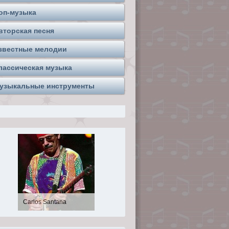
оп-музыка
вторская песня
звестные мелодии
лассическая музыка
узыкальные инструменты
Евгений Клячкин