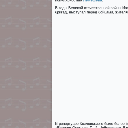
популярностью
Лемешева
.
В годы Великой отечественной войны Ив
бригад, выступал перед бойцами, жител
В репертуаре Козловскиого было более 5
«Евгeнии Онeгине» П. И. Чайковского, В