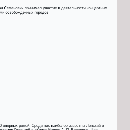
ан Семенович принимал участие в деятельности концертных
ями освобожденных городов.
0 оперных ролей. Среди них наиболее известны Ленский в
ладимир Галицкий в «Князe Игoре» А. П. Бородина, Царь