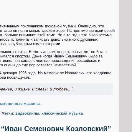
еизменным поклонником духовной музыки. Очевидно, это
 детстве он пел в монастырском хоре. На протяжении всей своей
ь больше внимания этой теме. Но в те годы это было весьма
алось исполнить и записать довольно много духовных
анных зарубежными композиторами.
ольшого театра. Вплоть до самых преклонных лет он был в
нимался спортом. Даже когда Ивану Семеновичу было за
ы, исполняя самые сложные произведения российских и
о сцены до сих пор остается неизвестной.
4 декабря 1993 года. На мемориале Новодевичьего кладбища,
лова посвящения:
венье, и жизнь, и слезы, и любовь…”.
паковочные машины
.
Метки:
видеоклипы
,
классическая музыка
а “Иван Семенович Козловский”