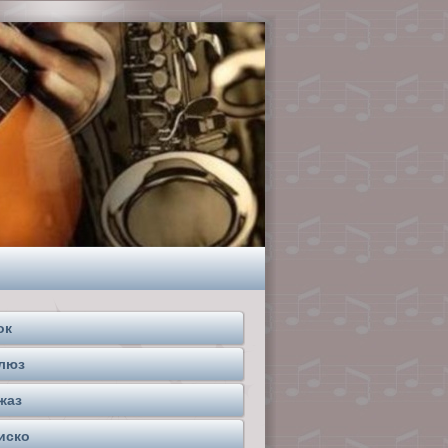
ок
люз
жаз
иско