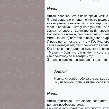
Ирина:
Антон, спасибо, что в наше время можно 
Что ни вещь в его исполнении, то шедевр
важно уметь сочетать голос и актерский 
фрак и бабочка… Это у него учились КАК
выразительность. Единственный, наверно
Насколько я помню, “козловистки” и ” ле
мило, конечно) постоянно враждовали др
И ведь нельзя сказать, что у И.С Козло
себя выкладывает, так проникается всем 
Как-то мне попадалась в руки книга, наз
” Музыка – боль и страсть моя” – со стат
что происходило в Театре и т.д.
Это наша русская вокальная школа – как
Антон:
Ирина, спасибо тебе за отзыв, как в
Ты, наверное, причисляешь себя к “
Ирина:
Антон, признаюсь, что люблю послушать
делают профессионалы.
Но чтобы быть фанатом, вот просто, чтоб