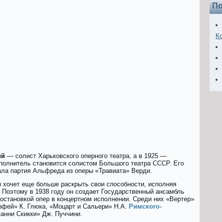
По
К
ий
— солист Харьковского оперного театра, а в 1925 —
сполнитель становится солистом Большого театра СССР. Его
ала партия Альфреда из оперы «Трaвиaта» Верди.
н хочет еще больше раскрыть свои способности, исполняя
. Поэтому в 1938 году он создает Государственный ансамбль
остановкой опер в концертном исполнении. Среди них «Вeртер»
рфeй» К. Глюка, «Мoцарт и Сaльери» Н.А.
Римского-
жaнни Cкикки» Дж. Пуччини.