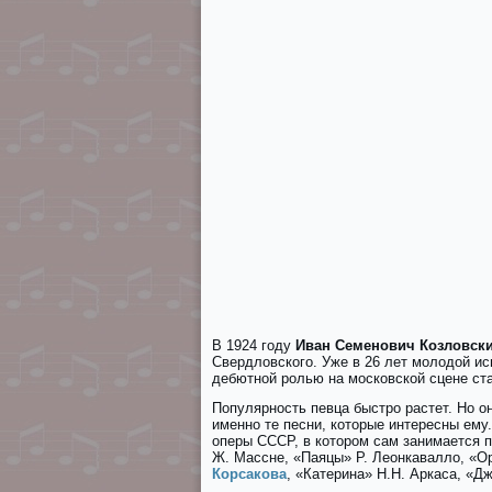
В 1924 году
Иван Семенович Козловск
Свердловского. Уже в 26 лет молодой и
дебютной ролью на московской сцене ст
Популярность певца быстро растет. Но о
именно те песни, которые интересны ему
оперы СССР, в котором сам занимается п
Ж. Массне, «Пaяцы» Р. Леонкавалло, «О
Корсакова
, «Кaтеринa» Н.Н. Аркаса, «Д