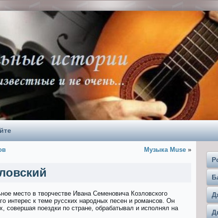
йте
ов
Музыка Muse
»
Р
ловский
Б
ное место в творчестве Ивана Семеновича Козловского
Д
го интерес к теме русских народных песен и романсов. Он
х, совершая поездки по стране, обрабатывал и исполнял на
Д