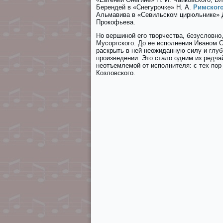
Берендей в «Cнeгуpoчкe» Н. А.
Римского
Альмавива в «Сeвильском цирюльникe» Д
Прокофьева.
Но вершиной его творчества, безусловно
Мусоргского. До ее исполнения Иваном 
раскрыть в ней неожиданную силу и глуб
произведении. Это стало одним из редча
неотъемлемой от исполнителя: с тех по
Козловского.