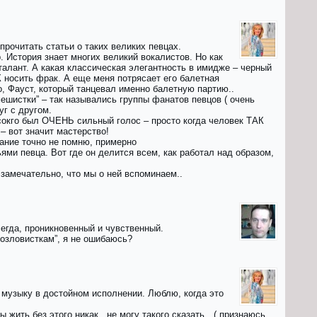
прочитать статьи о таких великих певцах.
. История знает многих великий вокалистов. Но как
талант. А какая классическая элегантность в имидже – черный
 носить фрак. А еще меня потрясает его балетная
, Фауст, который танцевал именно балетную партию..
мешистки” – так назывались группы фанатов певцов ( очень
уг с другом.
всокго был ОЧЕНЬ сильный голос – просто когда человек ТАК
– вот значит мастерство!
вание точно не помню, примерно
ьями певца. Вот где он делится всем, как работал над образом,
 замечательно, что мы о ней вспоминаем..
сегда, проникновенный и чувственный.
козловисткам”, я не ошибаюсь?
 музыку в достойном исполнении. Люблю, когда это
ы жить без этого никак.. не могу такого сказать…( признаюсь