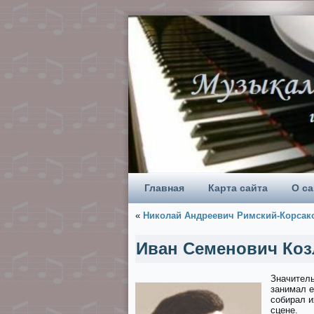
Главная
Карта сайта
О са
«
Николай Андреевич Римский-Корсак
Иван Семенович Коз
Значитель
занимал е
собирал и
сцене.