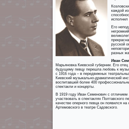
Козловски
каждой и
способнос
исполнил 
Его непод
негромкий
великолеп
прекрасна
русской о
неповтори
разных жа
Иван Сем
Марьяновка Киевской губернии. Его отец 
будущему певцу перешла любовь к музыке
с 1916 года – в передвижных театральных
Киевский музыкально-драматический инс
воспитавшей более 400 профессиональны
спектакли и концерты.
В 1919 году Иван Семенович с отличием
участвовать в спектаклях Полтавского п
качестве оперного певца он появился на
Артемовского в театре Садовского.
25
26
27
28
29
30
31
32
33