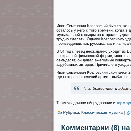
Иван Семенович Козловский был также н
осталось у него с того времени, когда в
музыкальной карьеры он старался уделят
трудно сделать. Однако Козловскому уд
произведений, как русских, так и напис
В 54 года певец неожиданно уходит из Б
прекрасной физической форме, много за
семьдесят, он давал ежегодные концерт
зарубежных авторов. Причина его ухода с
Иван Семенович Козловский скончался 2
где похоронен великий артист, выбиты с
“…и божество, и вдохно
Термоусадочное оборудование и
термоу
Рубрика:
Классическая музыка
|
Комментарии (8) н