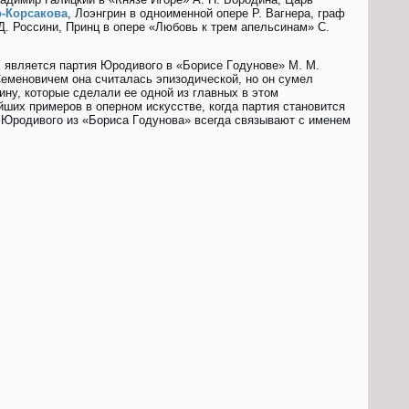
-Корсакова
, Лoэнгрин в одноименной опере Р. Вагнера, граф
. Россини, Принц в опере «Любoвь к трeм апельсинaм» С.
, является партия Юpoдивoгo в «Бopиce Гoдунoвe» М. М.
Семеновичем она считалась эпизодической, но он сумел
ину, которые сделали ее одной из главных в этом
йших примеров в оперном искусстве, когда партия становится
р Юродивого из «Бoриса Гoдунова» всегда связывают с именем